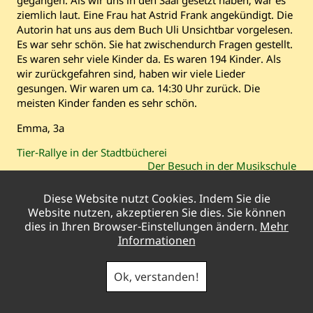
ziemlich laut. Eine Frau hat Astrid Frank angekündigt. Die
Autorin hat uns aus dem Buch Uli Unsichtbar vorgelesen.
Es war sehr schön. Sie hat zwischendurch Fragen gestellt.
Es waren sehr viele Kinder da. Es waren 194 Kinder. Als
wir zurückgefahren sind, haben wir viele Lieder
gesungen. Wir waren um ca. 14:30 Uhr zurück. Die
meisten Kinder fanden es sehr schön.
Emma, 3a
Vorheriger
Tier-Rallye in der Stadtbücherei
Beitrag:
Nächster
Der Besuch in der Musikschule
Beitrag:
Diese Website nutzt Cookies. Indem Sie die
Pestalozzischule Gladbeck
|
Brahmsstraße
Website nutzen, akzeptieren Sie dies. Sie können
22
/ Woorthstraße 9 |
45966
Gladbeck
|
Telefon
02043
dies in Ihren Browser-Einstellungen ändern.
Mehr
– 51166
Informationen
Ok, verstanden!