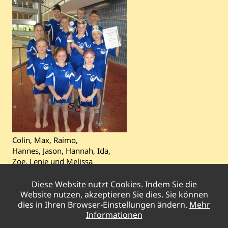
Colin, Max, Raimo,
Hannes, Jason, Hannah, Ida,
Zoe, Lenie und Melissa
Diese Website nutzt Cookies. Indem Sie die
Vorheriger
Verabschiedung von unserer Rektorin
Website nutzen, akzeptieren Sie dies. Sie können
Beitrag:
Nächster
Adventsmarkt am Standort Woorthstraße
dies in Ihren Browser-Einstellungen ändern.
Mehr
Beitrag:
Informationen
Pestalozzischule Gladbeck
|
Brahmsstraße