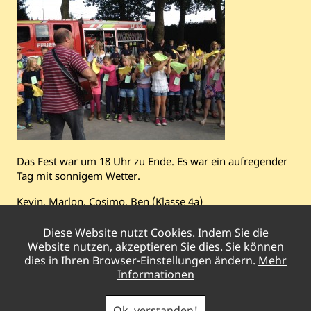
Das Fest war um 18 Uhr zu Ende. Es war ein aufregender
Tag mit sonnigem Wetter.
Kevin, Marlon, Cosimo, Ben (Klasse 4a)
Diese Website nutzt Cookies. Indem Sie die
Vorheriger
Besuch beim Zirkus Sperlich
Website nutzen, akzeptieren Sie dies. Sie können
Beitrag:
Nächster
Laternenbasteln in der Giraffenklasse
dies in Ihren Browser-Einstellungen ändern.
Mehr
Beitrag:
Informationen
Pestalozzischule Gladbeck
|
Brahmsstraße
22
/ Woorthstraße 9 |
45966
Gladbeck
|
Telefon
02043
Ok, verstanden!