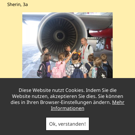
Sherin, 3a
Diese Website nutzt Cookies. Indem Sie die
Vorheriger
Nächster
Der Runnerspointlauf
Die Bundesjugendspiele
Website nutzen, akzeptieren Sie dies. Sie können
Beitrag:
Beitrag:
dies in Ihren Browser-Einstellungen ändern.
Mehr
Informationen
Pestalozzischule Gladbeck
|
Brahmsstraße
22
/ Woorthstraße 9 |
45966
Gladbeck
|
Telefon
02043
Ok, verstanden!
– 51166